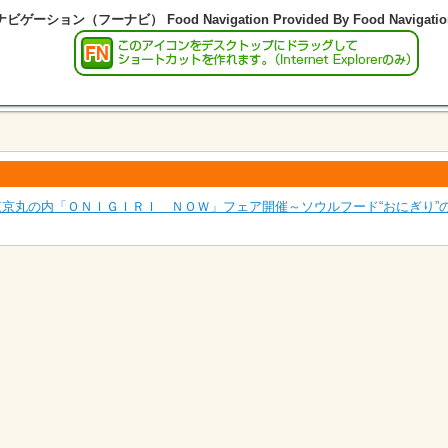
スタ・東京丸の内「ＯＮＩＧＩＲＩ ＮＯＷ」フェア開催～ソウルフード“おにぎり”