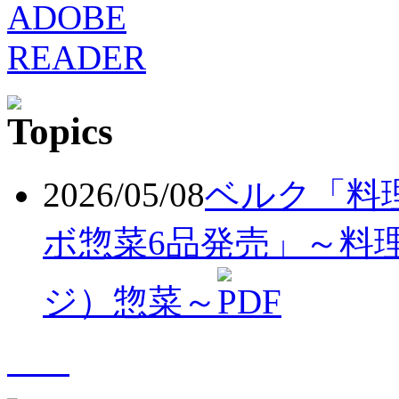
2026/05/08
ベルク「料
ボ惣菜6品発売」～料
ジ）惣菜～