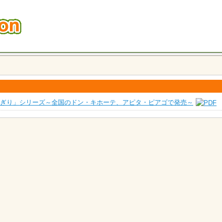
福にぎり」シリーズ～全国のドン・キホーテ、アピタ・ピアゴで発売～